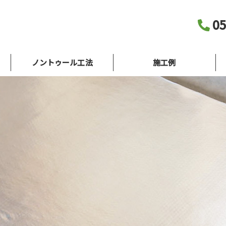
05
ノントゥール工法
施工例