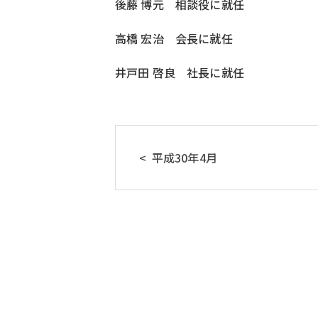
後藤 博元 相談役に就任
高橋 宏治 会長に就任
井戸田 啓良 社長に就任
平成30年4月